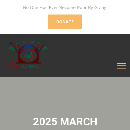
No One Has Ever Become Poor By Giving!
DONATE
2025 MARCH