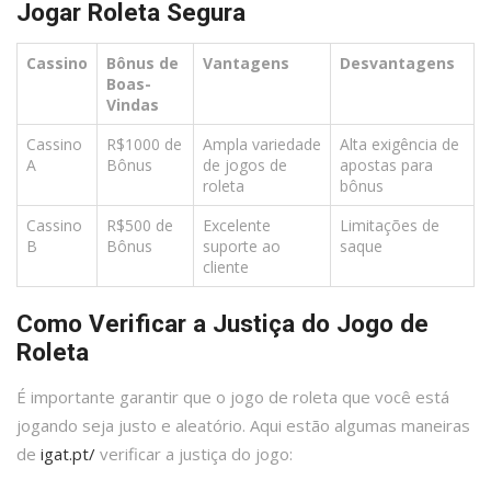
Jogar Roleta Segura
Cassino
Bônus de
Vantagens
Desvantagens
Boas-
Vindas
Cassino
R$1000 de
Ampla variedade
Alta exigência de
A
Bônus
de jogos de
apostas para
roleta
bônus
Cassino
R$500 de
Excelente
Limitações de
B
Bônus
suporte ao
saque
cliente
Como Verificar a Justiça do Jogo de
Roleta
É importante garantir que o jogo de roleta que você está
jogando seja justo e aleatório. Aqui estão algumas maneiras
de
igat.pt/
verificar a justiça do jogo: