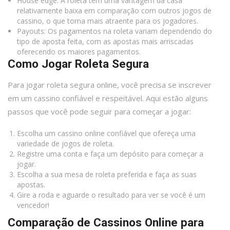
House edge: A roleta tem uma vantagem da casa
relativamente baixa em comparação com outros jogos de
cassino, o que torna mais atraente para os jogadores.
Payouts: Os pagamentos na roleta variam dependendo do
tipo de aposta feita, com as apostas mais arriscadas
oferecendo os maiores pagamentos.
Como Jogar Roleta Segura
Para jogar roleta segura online, você precisa se inscrever
em um cassino confiável e respeitável. Aqui estão alguns
passos que você pode seguir para começar a jogar:
Escolha um cassino online confiável que ofereça uma
variedade de jogos de roleta.
Registre uma conta e faça um depósito para começar a
jogar.
Escolha a sua mesa de roleta preferida e faça as suas
apostas.
Gire a roda e aguarde o resultado para ver se você é um
vencedor!
Comparação de Cassinos Online para