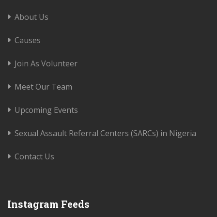
About Us
Causes
Join As Volunteer
Meet Our Team
Upcoming Events
Sexual Assault Referral Centers (SARCs) in Nigeria
Contact Us
Instagram Feeds